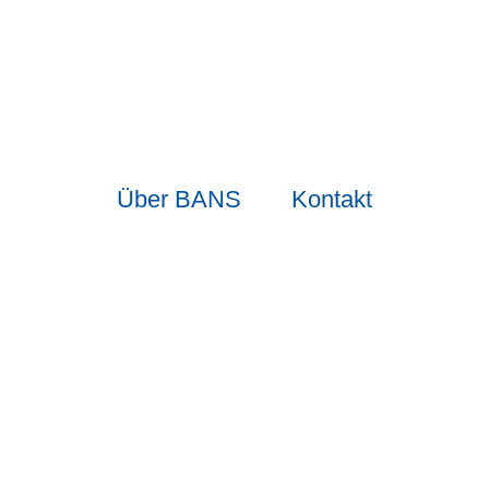
Skip
Skip
to
to
primary
content
navigation
Über BANS
Kontakt
Startseite
Übermittagsbetreuung Gymnasium