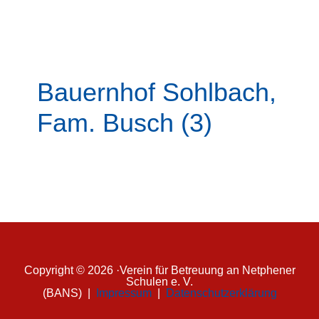
OGS
Ferienbetreuung
Bauernhof Sohlbach,
Fam. Busch (3)
R
e
a
Copyright © 2026 ·Verein für Betreuung an Netphener
Schulen e. V.
d
(BANS) |
Impressum
|
Datenschutzerklärung
e