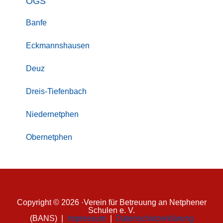
OGS
Banfe
Eckmannshausen
Deuz
Dreis-Tiefenbach
Niedernetphen
Obernetphen
Copyright © 2026 ·Verein für Betreuung an Netphener
Schulen e. V.
(BANS) |
Impressum
|
Datenschutzerklärung